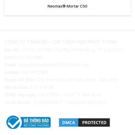
Neomax® Mortar C50
CÔNG TY TNHH XD – TM TỔNG HỢP PHÚC THỊNH
Địa chỉ:
27 Chế Lan Viên, Phường Ghềnh Ráng, TP. Quy Nhơn,
Bình Định, Việt Nam
Email:
chongthamphucthinh79@gmail.com
Hotline:
093.1912.889
Người đại diện:
Ông. Dương Huỳnh Triệu Nhơn - Giám Đốc
Mã số thuế:
4101418143
GPKD cấp ngày:
16/1/2014 - SKHDT T. Bình Định
Số tài khoản :
119002668827 - Vietinbank Bình Định