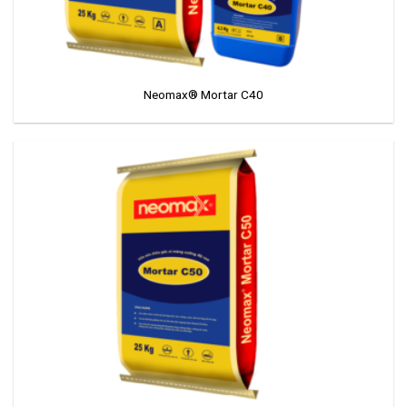
Neomax® Mortar C40