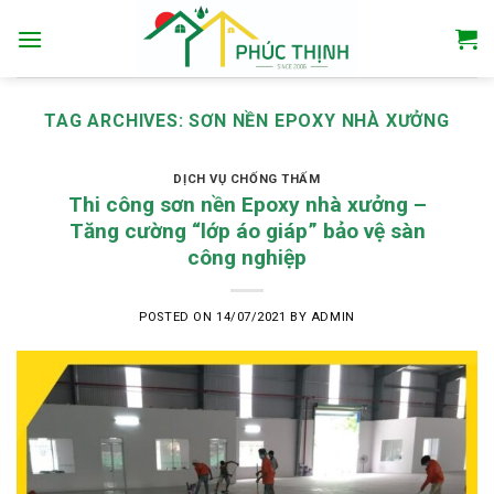
Skip
to
content
TAG ARCHIVES:
SƠN NỀN EPOXY NHÀ XƯỞNG
DỊCH VỤ CHỐNG THẤM
Thi công sơn nền Epoxy nhà xưởng –
Tăng cường “lớp áo giáp” bảo vệ sàn
công nghiệp
POSTED ON
14/07/2021
BY
ADMIN