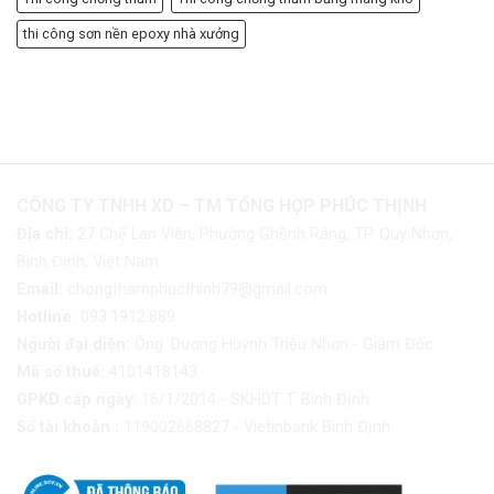
thi công sơn nền epoxy nhà xưởng
CÔNG TY TNHH XD – TM TỔNG HỢP PHÚC THỊNH
Địa chỉ:
27 Chế Lan Viên, Phường Ghềnh Ráng, TP. Quy Nhơn,
Bình Định, Việt Nam
Email:
chongthamphucthinh79@gmail.com
Hotline:
093.1912.889
Người đại diện:
Ông. Dương Huỳnh Triệu Nhơn - Giám Đốc
Mã số thuế:
4101418143
GPKD cấp ngày:
16/1/2014 - SKHDT T. Bình Định
Số tài khoản :
119002668827 - Vietinbank Bình Định