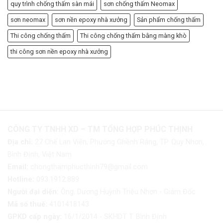
quy trình chống thấm sàn mái
sơn chống thấm Neomax
sơn neomax
sơn nền epoxy nhà xưởng
Sản phẩm chống thấm
Thi công chống thấm
Thi công chống thấm bằng màng khò
thi công sơn nền epoxy nhà xưởng
CÔNG TY TNHH XD – TM TỔNG HỢP PHÚC THỊNH
Địa chỉ:
27 Chế Lan Viên, Phường Ghềnh Ráng, TP. Quy Nhơn,
Bình Định, Việt Nam
Email:
chongthamphucthinh79@gmail.com
Hotline:
093.1912.889
Người đại diện:
Ông. Dương Huỳnh Triệu Nhơn - Giám Đốc
Mã số thuế:
4101418143
GPKD cấp ngày:
16/1/2014 - SKHDT T. Bình Định