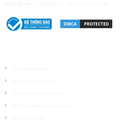
Số tài khoản :
119002668827 - Vietinbank Bình Định
Chính Sách Công Ty
Chính sách bảo mật
Chính sách khách hàng
Điều khoản sử dụng website
Chính sách mua hàng & thanh toán
Chính sách đổi trả