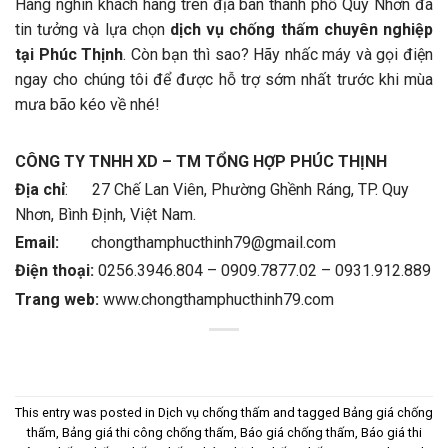
Hàng nghìn khách hàng trên địa bàn thành phố Quy Nhơn đã
tin tưởng và lựa chọn
dịch vụ chống thấm chuyên nghiệp
tại Phúc Thịnh
. Còn bạn thì sao? Hãy nhấc máy và gọi điện
ngay cho chúng tôi để được hỗ trợ sớm nhất trước khi mùa
mưa bão kéo về nhé!
CÔNG TY TNHH XD – TM TỔNG HỢP PHÚC THỊNH
Địa chỉ
: 27 Chế Lan Viên, Phường Ghềnh Ráng, TP. Quy
Nhơn, Bình Định, Việt Nam.
Email:
chongthamphucthinh79@gmail.com
Điện thoại:
0256.3946.804 – 0909.7877.02 – 0931.912.889
Trang web:
www.chongthamphucthinh79.com
This entry was posted in
Dịch vụ chống thấm
and tagged
Bảng giá chống
thấm
,
Bảng giá thi công chống thấm
,
Báo giá chống thấm
,
Báo giá thi