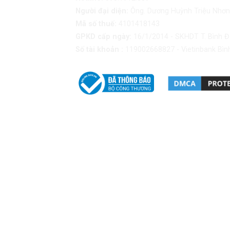
Người đại diện:
Ông. Dương Huỳnh Triệu Nhơn
Mã số thuế:
4101418143
GPKD cấp ngày:
16/1/2014 - SKHDT T. Bình Đ
Số tài khoản :
119002668827 - Vietinbank Bìn