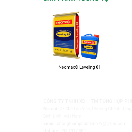
Neomax® Leveling 81
CÔNG TY TNHH XD – TM TỔNG HỢP PH
Địa chỉ:
27 Chế Lan Viên, Phường Ghềnh Ráng,
Bình Định, Việt Nam
Email:
chongthamphucthinh79@gmail.com
Hotline:
093.1912.889