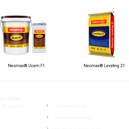
Neomax® Ucem F1
Neomax® Leveling 21
Chính Sách Công Ty
ÚC THỊNH
 TP. Quy Nhơn,
Chính sách bảo mật
Chính sách khách hàng