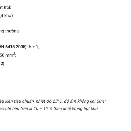
 trời;
bột khô)
ông thường;
VN 6415:2005):
5 ± 1;
3
350 mm
;
2):
o
ều kiện tiêu chuẩn, nhiệt độ 25
C, độ ẩm không khí 50%;
chỉ tiêu trên là 10 – 12 % theo khối lượng bột khô.