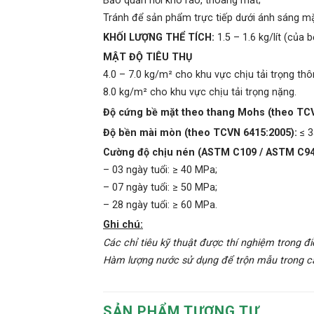
Bảo quản nơi khô ráo, thoáng mát;
Tránh để sản phẩm trực tiếp dưới ánh sáng mặt
KHỐI LƯỢNG THỂ TÍCH:
1.5 – 1.6 kg/lít (của 
MẬT ĐỘ TIÊU THỤ
4.0 – 7.0 kg/m² cho khu vực chịu tải trọng th
8.0 kg/m² cho khu vực chịu tải trọng nặng.
Độ cứng bề mặt theo thang Mohs (theo TC
Độ bền mài mòn (theo TCVN 6415:2005):
≤ 
Cường độ chịu nén (ASTM C109 / ASTM C94
– 03 ngày tuổi: ≥ 40 MPa;
– 07 ngày tuổi: ≥ 50 MPa;
– 28 ngày tuổi: ≥ 60 MPa.
Ghi chú:
Các chỉ tiêu kỹ thuật được thí nghiệm trong đi
Hàm lượng nước sử dụng để trộn mẫu trong các 
SẢN PHẨM TƯƠNG TỰ