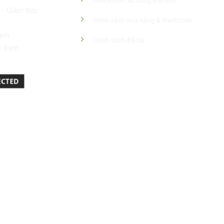
Điều khoản sử dụng website
 - Giám Đốc
Chính sách mua hàng & thanh toán
ịnh
Chính sách đổi trả
h Định