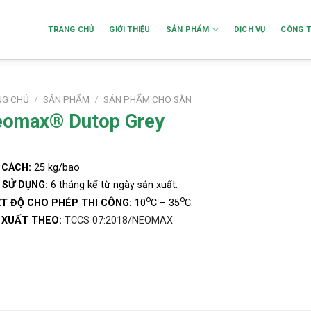
TRANG CHỦ
GIỚI THIỆU
SẢN PHẨM
DỊCH VỤ
CÔNG T
NG CHỦ
/
SẢN PHẨM
/
SẢN PHẨM CHO SÀN
omax® Dutop Grey
 CÁCH:
25 kg/bao
 SỬ DỤNG:
6 tháng kể từ ngày sản xuất.
o
o
ỆT ĐỘ CHO PHÉP THI CÔNG:
10
C – 35
C.
 XUẤT THEO:
TCCS 07:2018/NEOMAX