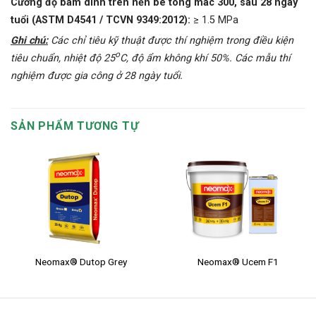
Cường độ bám dính trên nền bê tông mác 300, sau 28 ngày
tuổi (ASTM D4541 / TCVN 9349:2012):
≥ 1.5 MPa
Ghi chú:
Các chỉ tiêu kỹ thuật được thí nghiệm trong điều kiện
o
tiêu chuẩn, nhiệt độ 25
C, độ ẩm không khí 50%. Các mẫu thí
nghiệm được gia công ở 28 ngày tuổi.
SẢN PHẨM TƯƠNG TỰ
Neomax® Dutop Grey
Neomax® Ucem F1