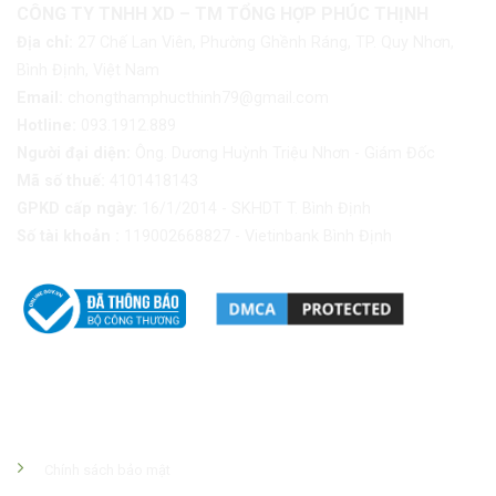
CÔNG TY TNHH XD – TM TỔNG HỢP PHÚC THỊNH
Địa chỉ:
27 Chế Lan Viên, Phường Ghềnh Ráng, TP. Quy Nhơn,
Bình Định, Việt Nam
Email:
chongthamphucthinh79@gmail.com
Hotline:
093.1912.889
Người đại diện:
Ông. Dương Huỳnh Triệu Nhơn - Giám Đốc
Mã số thuế:
4101418143
GPKD cấp ngày:
16/1/2014 - SKHDT T. Bình Định
Số tài khoản :
119002668827 - Vietinbank Bình Định
Chính Sách Công Ty
Chính sách bảo mật