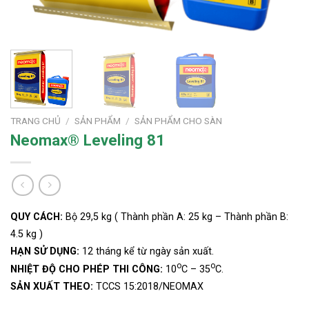
TRANG CHỦ
/
SẢN PHẨM
/
SẢN PHẨM CHO SÀN
Neomax® Leveling 81
QUY CÁCH:
Bộ 29,5 kg ( Thành phần A: 25 kg – Thành phần B:
4.5 kg )
HẠN SỬ DỤNG:
12 tháng kể từ ngày sản xuất.
o
o
NHIỆT ĐỘ CHO PHÉP THI CÔNG:
10
C – 35
C.
SẢN XUẤT THEO:
TCCS 15:2018/NEOMAX