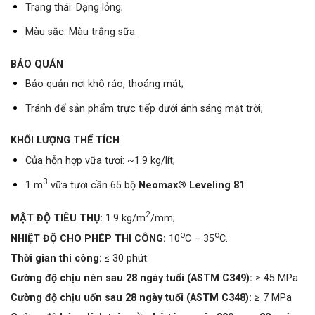
Trạng thái: Dạng lỏng;
Màu sắc: Màu trắng sữa.
BẢO QUẢN
Bảo quản nơi khô ráo, thoáng mát;
Tránh để sản phẩm trực tiếp dưới ánh sáng mặt trời;
KHỐI LƯỢNG THỂ TÍCH
Của hỗn hợp vữa tươi: ~1.9 kg/lít;
3
1 m
vữa tươi cần 65 bộ
Neomax® Leveling 81
.
2
MẬT ĐỘ TIÊU THỤ:
1.9 kg/m
/mm;
o
o
NHIỆT ĐỘ CHO PHÉP THI CÔNG:
10
C – 35
C.
Thời gian thi công:
≤ 30 phút
Cường độ chịu nén sau 28 ngày tuổi (ASTM C349):
≥ 45 MPa
Cường độ chịu uốn sau 28 ngày tuổi (ASTM C348):
≥ 7 MPa